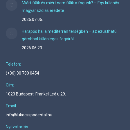
Miért fűlik és miért nem fűlik a fogunk? – Egy különös
magyar szólás eredete
2026.07.06.
Harapós hal a mediterrán térségben – az ezüsthátú
gömbhal különleges fogairól
2026.06.23.
Telefon:
(+36) 30 780 0454
Cím:
1023 Budapest, Frankel Leó u 29.
Email:
info@lukacsspadental.hu
Nyitvatartás: