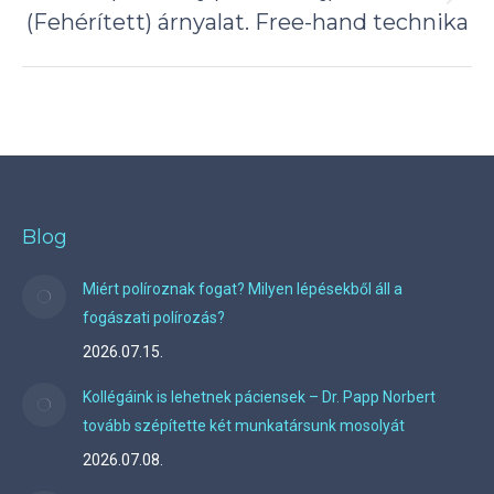
Next
(Fehérített) árnyalat. Free-hand technika
project:
Blog
Miért políroznak fogat? Milyen lépésekből áll a
fogászati polírozás?
2026.07.15.
Kollégáink is lehetnek páciensek – Dr. Papp Norbert
tovább szépítette két munkatársunk mosolyát
2026.07.08.