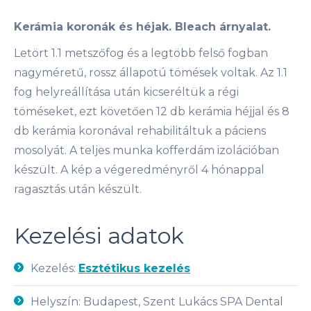
Kerámia koronák és héjak. Bleach árnyalat.
Letört 1.1 metszőfog és a legtöbb felső fogban
nagyméretű, rossz állapotú tömések voltak. Az 1.1
fog helyreállítása után kicseréltük a régi
töméseket, ezt követően 12 db kerámia héjjal és 8
db kerámia koronával rehabilitáltuk a páciens
mosolyát. A teljes munka kofferdám izolációban
készült. A kép a végeredményről 4 hónappal
ragasztás után készült.
Kezelési adatok
Kezelés:
Esztétikus kezelés
Helyszín: Budapest, Szent Lukács SPA Dental