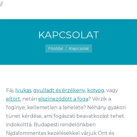
//
KAPCSOLAT
You are here:
Főoldal
Kapcsolat
Fáj,
lyukas
,
gyulladt és érzékeny
,
kotyog
, vagy
eltört
, netán
elszíneződött a foga
? Vérzik a
fogínye, kellemetlen a lehelete? Néhány gyakori
tünet kérdése, ami fogászati beavatkozást tehet
indokolttá. Budapesti rendelőnkben
fájdalommentes kezelésekkel várjuk Önt és