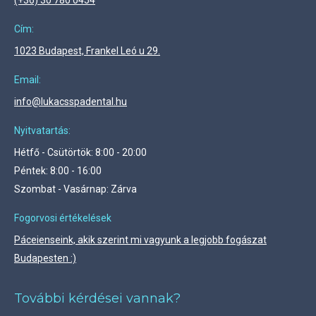
(+36) 30 780 0454
Cím:
1023 Budapest, Frankel Leó u 29.
Email:
info@lukacsspadental.hu
Nyitvatartás:
Hétfő - Csütörtök: 8:00 - 20:00
Péntek: 8:00 - 16:00
Szombat - Vasárnap: Zárva
Fogorvosi értékelések
Páceienseink, akik szerint mi vagyunk a legjobb fogászat
Budapesten :)
További kérdései vannak?