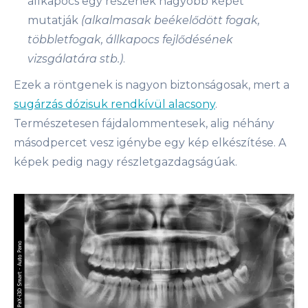
állkapocs egy részének nagyobb képét
mutatják
(alkalmasak beékelődött fogak,
többletfogak, állkapocs fejlődésének
vizsgálatára stb.)
.
Ezek a röntgenek is nagyon biztonságosak, mert a
sugárzás dózisuk rendkívül alacsony
.
Természetesen fájdalommentesek, alig néhány
másodpercet vesz igénybe egy kép elkészítése. A
képek pedig nagy részletgazdagságúak.