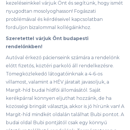
kezeléseinkkel várjuk Önt és segítünk, hogy ismét
nyugodtan mosolyoghasson! Fogászati
problémáival és kérdéseivel kapcsolatban
forduljon bizalommal kollégáinkhoz.
Szeretettel várjuk Önt budapesti
rendelőnkben!
Autóval érkező pácienseink számára a rendelőnk
előtt fizetős, köztéri parkoló áll rendelkezésre.
Tömegközlekedő látogatóinknak a 4-6-os
villamost, valamint a HÉV járatait javasoljuk, a
Margit-híd budai hídfői állomásától. Saját
kerékpárral könnyen eljuthat hozzánk, de ha
közösségi bringát választja, akkor is jó hírünk van! A
Margit-híd mindkét oldalán találhat Bubi pontot. A
budai oldal Bubi pontjától csak egy könnyű