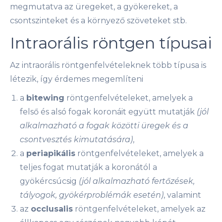
megmutatva az üregeket, a gyökereket, a
csontszinteket és a környező szöveteket stb.
Intraorális röntgen típusai
Az intraorális röntgenfelvételeknek több típusa is
létezik, így érdemes megemlíteni
a
bitewing
röntgenfelvételeket, amelyek a
felső és alsó fogak koronáit együtt mutatják
(jól
alkalmazható a fogak közötti üregek és a
csontvesztés kimutatására)
,
a
periapikális
röntgenfelvételeket, amelyek a
teljes fogat mutatják a koronától a
gyökércsúcsig
(jól alkalmazható fertőzések,
tályogok, gyökérproblémák esetén)
, valamint
az
occlusalis
röntgenfelvételeket, amelyek az