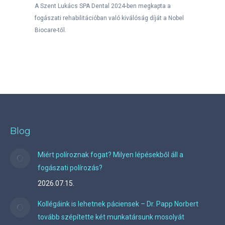
A Szent Lukács SPA Dental 2024-ben megkapta a
fogászati rehabilitációban való kiválóság díját a Nobel
Biocare-től.
Blog
Miért políroznak fogat? Milyen lépésekből áll a
fogászati polírozás?
2026.07.15.
Kollégáink is lehetnek páciensek – Dr. Papp Norbert
tovább szépítette két munkatársunk mosolyát