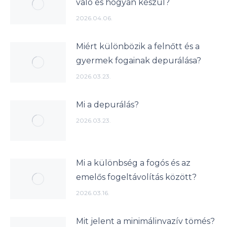
való és hogyan készül?
2026.04.06.
Miért különbözik a felnőtt és a
gyermek fogainak depurálása?
2026.03.23.
Mi a depurálás?
2026.03.23.
Mi a különbség a fogós és az
emelős fogeltávolítás között?
2026.03.16.
Mit jelent a minimálinvazív tömés?