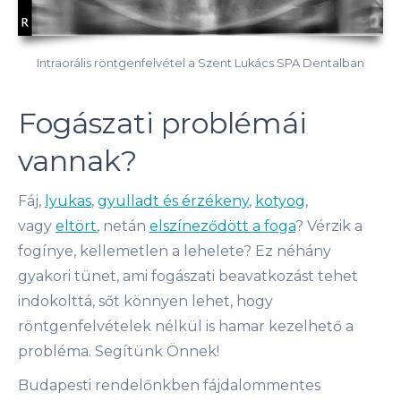
Intraorális röntgenfelvétel a Szent Lukács SPA Dentalban
Fogászati problémái
vannak?
Fáj,
lyukas
,
gyulladt és érzékeny
,
kotyog
,
vagy
eltört
, netán
elszíneződött a foga
? Vérzik a
fogínye, kellemetlen a lehelete? Ez néhány
gyakori tünet, ami fogászati beavatkozást tehet
indokolttá, sőt könnyen lehet, hogy
röntgenfelvételek nélkül is hamar kezelhető a
probléma. Segítünk Önnek!
Budapesti rendelőnkben fájdalommentes