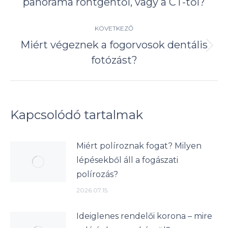
panoráma röntgentől, vagy a CT-től?
írás:
KÖVETKEZŐ
Miért végeznek a fogorvosok dentális
Következő
fotózást?
írás:
Kapcsolódó tartalmak
Miért políroznak fogat? Milyen
lépésekből áll a fogászati
polírozás?
2026.07.15.
Ideiglenes rendelői korona – mire