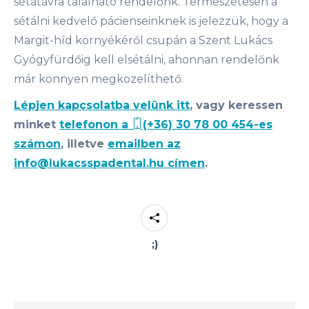
sétatávra található rendelőnk. Természetesen a
sétálni kedvelő pácienseinknek is jelezzük, hogy a
Margit-híd környékéről csupán a Szent Lukács
Gyógyfürdőig kell elsétálni, ahonnan rendelőnk
már könnyen megközelíthető.
Lépjen kapcsolatba velünk itt
, vagy keressen
minket
telefonon a
(+36) 30 78 00 454-es
számon
, illetve
emailben az
info@lukacsspadental.hu címen
.
;)