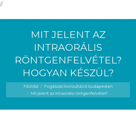
//
MIT JELENT AZ
INTRAORÁLIS
RÖNTGENFELVÉTEL?
HOGYAN KÉSZÜL?
You are here:
Főoldal
Fogászati konzultáció budapesten
Mit jelent az intraorális röntgenfelvétel? ...