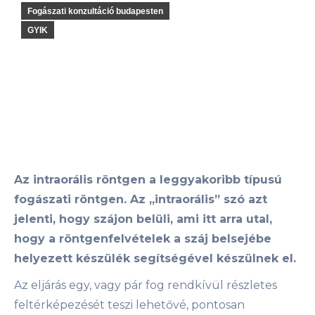
Fogászati konzultáció budapesten
GYIK
Az intraorális röntgen a leggyakoribb típusú
fogászati röntgen. Az „intraorális” szó azt
jelenti, hogy szájon belüli, ami itt arra utal,
hogy a röntgenfelvételek a száj belsejébe
helyezett készülék segítségével készülnek el.
Az eljárás egy, vagy pár fog rendkívül részletes
feltérképezését teszi lehetővé, pontosan