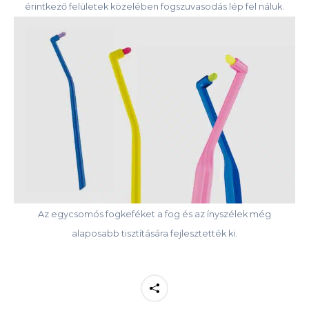
érintkező felületek közelében fogszuvasodás lép fel náluk.
Az egycsomós fogkeféket a fog és az ínyszélek még
alaposabb tisztítására fejlesztették ki.