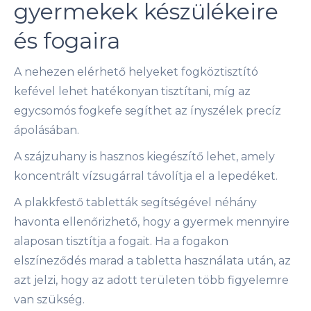
gyermekek készülékeire
és fogaira
A nehezen elérhető helyeket fogköztisztító
kefével lehet hatékonyan tisztítani, míg az
egycsomós fogkefe segíthet az ínyszélek precíz
ápolásában.
A szájzuhany is hasznos kiegészítő lehet, amely
koncentrált vízsugárral távolítja el a lepedéket.
A plakkfestő tabletták segítségével néhány
havonta ellenőrizhető, hogy a gyermek mennyire
alaposan tisztítja a fogait. Ha a fogakon
elszíneződés marad a tabletta használata után, az
azt jelzi, hogy az adott területen több figyelemre
van szükség.