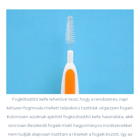
Fogkőtisztító kefe lehetővé teszi, hogy a rendszeres, napi
kétszeri fogmosás mellett teljeskörű tisztítást végezzen fogain.
Különösen azoknak ajánlott fogköztisztító kefe használata, akik
szorosan illeszkedő fogaik miatt hagyományos módszerekkel
nem tudják alaposan tisztítani a réseket a fogaik között, így az