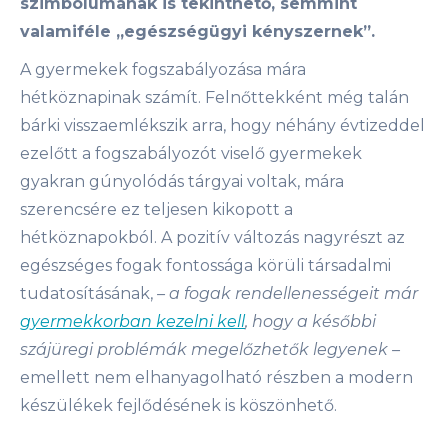
szimbólumának is tekinthető, semmint
valamiféle „egészségügyi kényszernek”.
A gyermekek fogszabályozása mára
hétköznapinak számít. Felnőttekként még talán
bárki visszaemlékszik arra, hogy néhány évtizeddel
ezelőtt a fogszabályozót viselő gyermekek
gyakran gúnyolódás tárgyai voltak, mára
szerencsére ez teljesen kikopott a
hétköznapokból. A pozitív változás nagyrészt az
egészséges fogak fontossága körüli társadalmi
tudatosításának,
– a fogak rendellenességeit már
gyermekkorban kezelni kell
, hogy a későbbi
szájüregi problémák megelőzhetők legyenek –
emellett nem elhanyagolható részben a modern
készülékek fejlődésének is köszönhető.