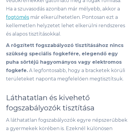
védőkrémekkel gátolható meg a fogak romlása.
Ha a szuvasodás azonban már mélyebb, akkor a
fogtömés
már elkerülhetetlen. Pontosan ezt a
kellemetlen helyzetet lehet elkerülni rendszeres
és alapos tisztításokkal.
A rögzített fogszabályozó tisztításához nincs
szükség speciális fogkefére, elegendő egy
puha sörtéjű hagyományos vagy elektromos
fogkefe.
A legfontosabb, hogy a bracketek körüli
területeket naponta megfelelően megtisztítsuk.
Láthatatlan és kivehető
fogszabályozók tisztítása
A láthatatlan fogszabályozók egyre népszerűbbek
a gyermekek körében is. Ezeknél különösen