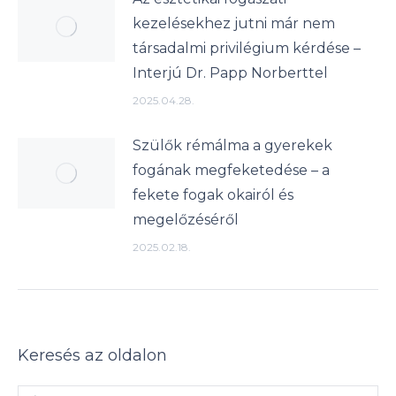
kezelésekhez jutni már nem
társadalmi privilégium kérdése –
Interjú Dr. Papp Norberttel
2025.04.28.
Szülők rémálma a gyerekek
fogának megfeketedése – a
fekete fogak okairól és
megelőzéséről
2025.02.18.
Keresés az oldalon