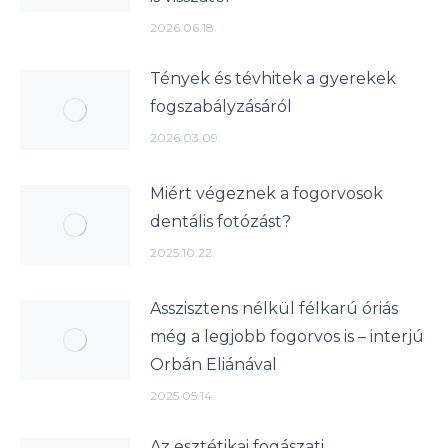
2026.06.18.
Tények és tévhitek a gyerekek
fogszabályzásáról
2026.03.09.
Miért végeznek a fogorvosok
dentális fotózást?
2025.10.22.
Asszisztens nélkül félkarú óriás
még a legjobb fogorvos is – interjú
Orbán Eliánával
2025.05.14.
Az esztétikai fogászati