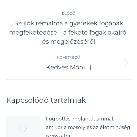
Post
ELŐZŐ
navigation
Szülők rémálma a gyerekek fogának
megfeketedése – a fekete fogak okairól
Előző
írás:
és megelőzéséről
KÖVETKEZŐ
Kedves Móni! :)
Következő
írás:
Kapcsolódó tartalmak
Fogpótlás implantátummal:
amikor a mosoly és az életminőség
is visszatér