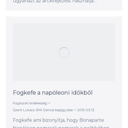
ugyanazt az arckifejezést használja…
Fogkefe a napóleoni időkből
Fogászati érdekesség
Szent Lukács SPA Dental
bejegyzése
2019.03.13.
Fogkefe ami bizonyítja, hogy Bonaparte