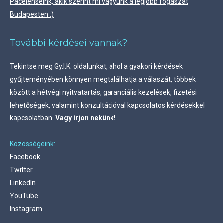
Páceienseink, akik szerint mi vagyunk a legjobb fogászat
Budapesten :)
További kérdései vannak?
Tekintse meg
Gy.I.K. oldalunkat, ahol a gyakori kérdések
gyűjteményében könnyen megtalálhatja a válaszát, többek
között a hétvégi nyitvatartás, garanciális kezelések, fizetési
lehetőségek, valamint konzultációval kapcsolatos kérdésekkel
kapcsolatban.
Vagy írjon nekünk!
Közösségeink:
Facebook
Twitter
LinkedIn
YouTube
Instagram