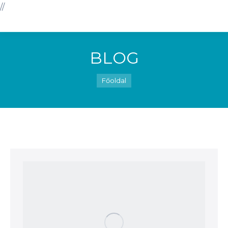
//
BLOG
You are here:
Főoldal