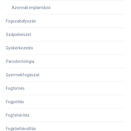
Azonnali implantáció
Fogszabályozás
Szájsebészet
Gyökérkezelés
Parodontológia
Gyermekfogászat
Fogtömés
Fogpótlás
Fogfehérítés
Fogkőeltávolítás