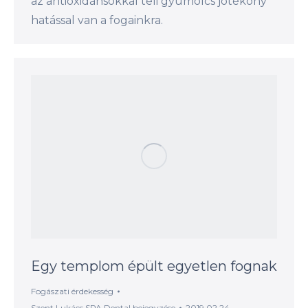
az antioxidánsokkal teli gyümölcs jótékony
hatással van a fogainkra.
Egy templom épült egyetlen fognak
Fogászati érdekesség
Szent Lukács SPA Dental
bejegyzése
2019.02.24.