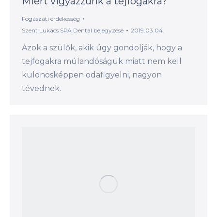
Miért vigyázzunk a tejfogakra?
Fogászati érdekesség
Szent Lukács SPA Dental
bejegyzése
2019.03.04.
Azok a szülők, akik úgy gondolják, hogy a
tejfogakra múlandóságuk miatt nem kell
különösképpen odafigyelni, nagyon
tévednek.