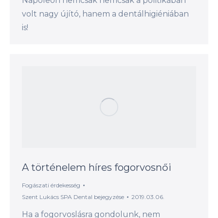
Napóleon nemcsak nemcsak a politikában
volt nagy újító, hanem a dentálhigiéniában
is!
A történelem híres fogorvosnői
Fogászati érdekesség
Szent Lukács SPA Dental
bejegyzése
2019.03.06.
Ha a fogorvoslásra gondolunk, nem