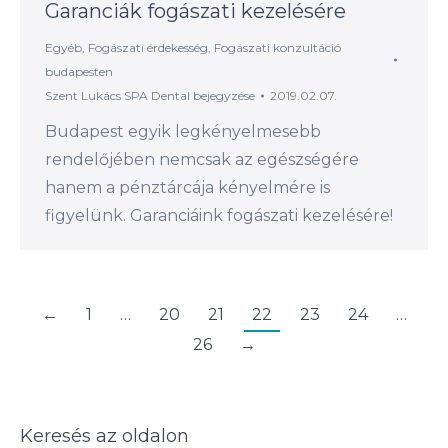
Garanciák fogászati kezelésére
Egyéb
,
Fogászati érdekesség
,
Fogászati konzultáció
budapesten
Szent Lukács SPA Dental
bejegyzése
2019.02.07.
Budapest egyik legkényelmesebb
rendelőjében nemcsak az egészségére
hanem a pénztárcája kényelmére is
figyelünk. Garanciáink fogászati kezelésére!
←
1
…
20
21
22
23
24
…
26
→
Keresés az oldalon