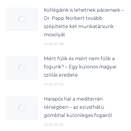
Kollégáink is lehetnek páciensek –
Dr. Papp Norbert tovább
szépítette két munkatársunk
mosolyát
2026.07.08.
Miért fűlik és miért nem fűlik a
fogunk? – Egy különös magyar
szólás eredete
2026.07.06.
Harapós hal a mediterrán
térségben – az ezüsthátú
gömbhal különleges fogairól
2026.06.23.