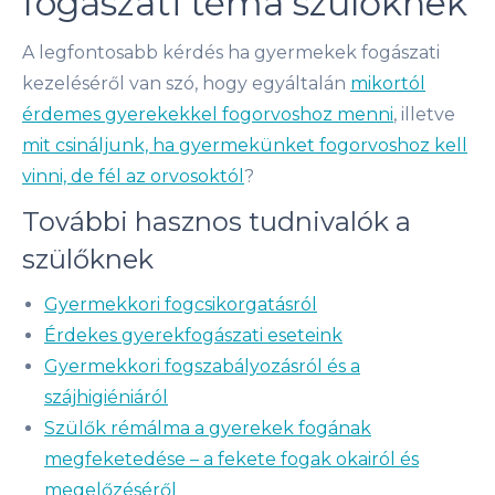
fogászati téma szülőknek
A legfontosabb kérdés ha gyermekek fogászati
kezeléséről van szó, hogy egyáltalán
mikortól
érdemes gyerekekkel fogorvoshoz menni
, illetve
mit csináljunk, ha gyermekünket fogorvoshoz kell
vinni, de fél az orvosoktól
?
További hasznos tudnivalók a
szülőknek
Gyermekkori fogcsikorgatásról
Érdekes gyerekfogászati eseteink
Gyermekkori fogszabályozásról és a
szájhigiéniáról
Szülők rémálma a gyerekek fogának
megfeketedése – a fekete fogak okairól és
megelőzéséről