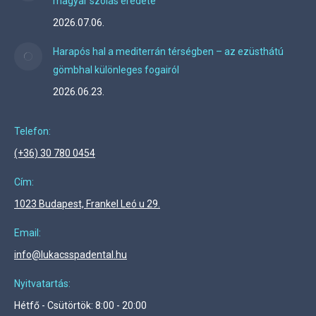
magyar szólás eredete
2026.07.06.
Harapós hal a mediterrán térségben – az ezüsthátú
gömbhal különleges fogairól
2026.06.23.
Telefon:
(+36) 30 780 0454
Cím:
1023 Budapest, Frankel Leó u 29.
Email:
info@lukacsspadental.hu
Nyitvatartás:
Hétfő - Csütörtök: 8:00 - 20:00