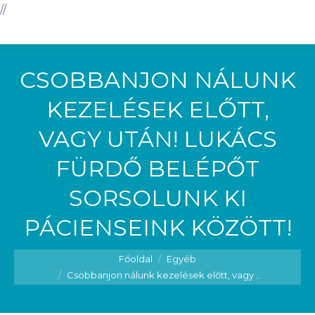
//
CSOBBANJON NÁLUNK
KEZELÉSEK ELŐTT,
VAGY UTÁN! LUKÁCS
FÜRDŐ BELÉPŐT
SORSOLUNK KI
PÁCIENSEINK KÖZÖTT!
You are here:
Főoldal
Egyéb
Csobbanjon nálunk kezelések előtt, vagy ...