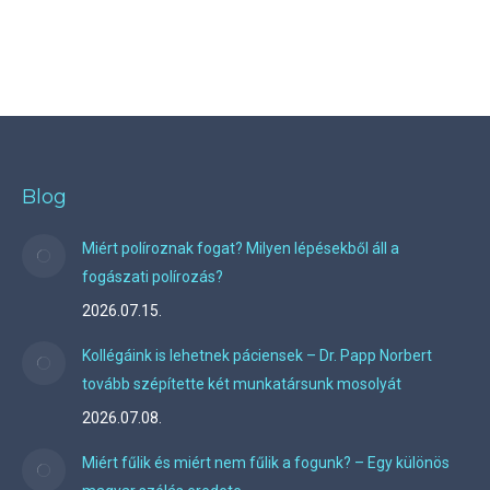
Blog
Miért políroznak fogat? Milyen lépésekből áll a
fogászati polírozás?
2026.07.15.
Kollégáink is lehetnek páciensek – Dr. Papp Norbert
tovább szépítette két munkatársunk mosolyát
2026.07.08.
Miért fűlik és miért nem fűlik a fogunk? – Egy különös