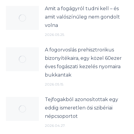
Amit a fogágyról tudni kell – és
amit valószínűleg nem gondolt
volna
2026.05.25.
A fogorvoslás prehisztrorikus
bizonyítékaira, egy közel 60ezer
éves fogászati kezelés nyomaira
bukkantak
2026.05.15.
Tejfogakból azonosítottak egy
eddig ismeretlen ősi szibériai
népcsoportot
2026.04.27.