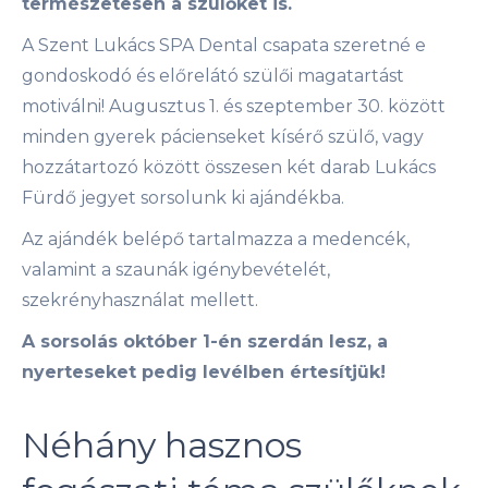
természetesen a szülőket is.
A Szent Lukács SPA Dental csapata szeretné e
gondoskodó és előrelátó szülői magatartást
motiválni! Augusztus 1. és szeptember 30. között
minden gyerek pácienseket kísérő szülő, vagy
hozzátartozó között összesen két darab Lukács
Fürdő jegyet sorsolunk ki ajándékba.
Az ajándék belépő tartalmazza a medencék,
valamint a szaunák igénybevételét,
szekrényhasználat mellett.
A sorsolás október 1-én szerdán lesz, a
nyerteseket pedig levélben értesítjük!
Néhány hasznos