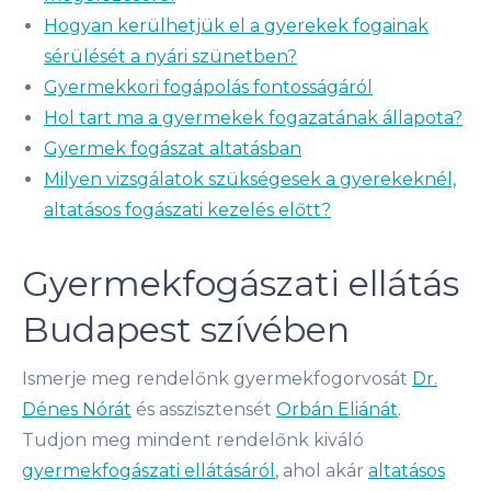
Hogyan kerülhetjük el a gyerekek fogainak
sérülését a nyári szünetben?
Gyermekkori fogápolás fontosságáról
Hol tart ma a gyermekek fogazatának állapota?
Gyermek fogászat altatásban
Milyen vizsgálatok szükségesek a gyerekeknél,
altatásos fogászati kezelés előtt?
Gyermekfogászati ellátás
Budapest szívében
Ismerje meg rendelőnk gyermekfogorvosát
Dr.
Dénes Nórát
és asszisztensét
Orbán Eliánát
.
Tudjon meg mindent rendelőnk kiváló
gyermekfogászati ellátásáról
, ahol akár
altatásos