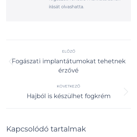
írását olvashatta.
Post
ELŐZŐ
navigation
Fogászati implantátumokat tehetnek
Előző
érzővé
írás:
KÖVETKEZŐ
Hajból is készülhet fogkrém
Következő
írás:
Kapcsolódó tartalmak